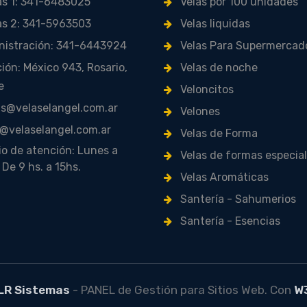
s 1: 341-6483025
Velas por 100 unidades
s 2: 341-5963503
Velas liquidas
istración: 341-6443924
Velas Para Supermercad
ión: México 943, Rosario,
Velas de noche
e
Veloncitos
s@velaselangel.com.ar
Velones
@velaselangel.com.ar
Velas de Forma
o de atención: Lunes a
Velas de formas especia
 De 9 hs. a 15hs.
Velas Aromáticas
Santería - Sahumerios
Santería - Esencias
LR Sistemas
- PANEL de Gestión para Sitios Web. Con
W