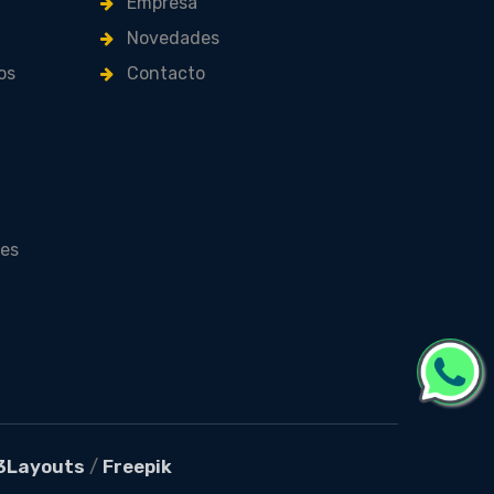
Empresa
Novedades
os
Contacto
les
3Layouts
/
Freepik